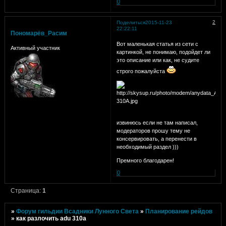
0
2
Поделиться
2015-11-23
22:22:11
Пономарёв_Расим
Вот маленькая статья из сети с
Активный участник
картинкой, не понимаю, подойдет ли
это описание или как, не судите
строго пожалуйста
извинюсь если не там написал,
модераторов прошу тему не
консервировать, а перенести в
необходимый раздел )))
Премного благодарен!
0
Страница:
1
»
Форум гильдии Всадники Лунного Света
»
Планирование рейдов
»
как разлочить adu 310a