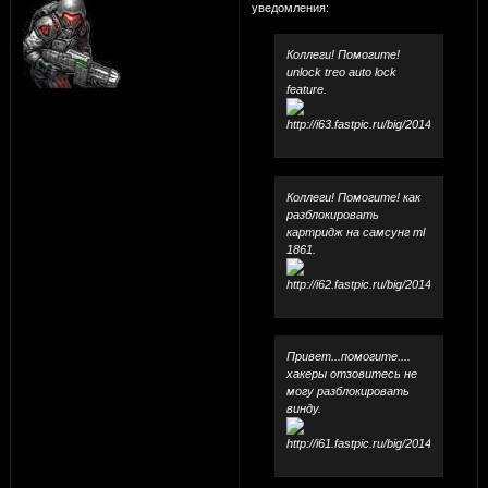
уведомления:
Коллеги! Помогите!
unlock treo auto lock
feature.
Коллеги! Помогите! как
разблокировать
картридж на самсунг ml
1861.
Привет...помогите....
хакеры отзовитесь не
могу разблокировать
винду.