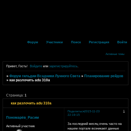
Форум
Участники
Поиск
Регистрация
Войти
Активные темы
Привет, Гость!
Войдите
или
зарегистрируйтесь
.
»
Форум гильдии Всадники Лунного Света
»
Планирование рейдов
»
как разлочить adu 310a
Страница:
1
как разлочить adu 310a
1
Поделиться
2015-11-23
22:19:15
Пономарёв_Расим
За последний месяц очень часто на
Активный участник
нашем портале возникают данные