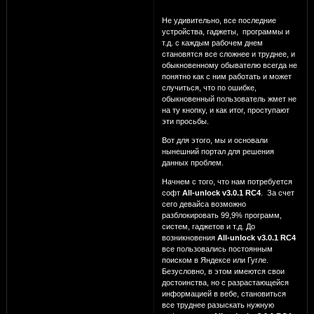
Не удивительно, все последние
устройства, гаджеты, программы и
т.д. с каждым рабочем днем
становятся все сложнее и труднее, и
обыкновенному обывателю всегда не
понятно как с ним работать и может
случиться, что по ошибке,
обыкновенный пользователь жмет не
на ту кнопку, и как итог, проступают
эти просьбы.
Вот для этого, мы и основали
нынешний портал для решения
данных проблем.
Начнем с того, что нам потребуется
софт
All-unlock v3.0.1 RC4
. За счет
сего девайса возможно
разблокировать 99,9% программ,
систем, гаджетов и т.д. До
возникновения
All-unlock v3.0.1 RC4
все пользовались постоянным
поиском в Яндексе или Гугле.
Безусловно, в этом имеются свои
достоинства, но с разрастающейся
информацией в вебе, становиться
все труднее разыскать нужную