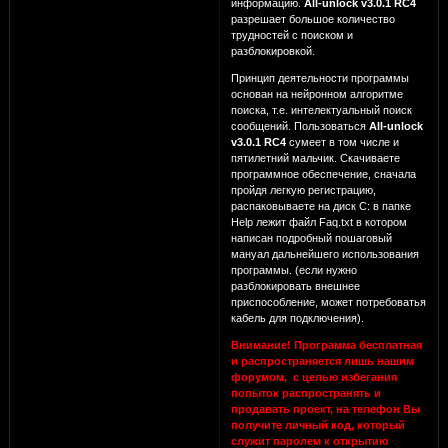
информацию.
All-unlock v3.0.1 RC4
разрешает большое количество
трудностей с поиском и
разблокировкой.
Принцип деятельности программы
основан на нейронном алгоритме
поиска, т.е. интелектуальный поиск
сообщений. Пользоваться
All-unlock
v3.0.1 RC4
сумеет в том числе и
пятилетний мальчик. Скачиваете
программное обеспечение, сначала
пройдя легкую регистрацию,
распаковываете на диск C: в папке
Help лежит файл Faq.txt в котором
написан подробный пошаговый
мануал дальнейшего использования
программы. (если нужно
разблокировать внешнее
приспособление, может потребоватья
кабель для подключения).
Внимание! Программа бесплатная
и распространяется лишь нашим
форумом, с целью избегания
попыток распространять и
продавать проект, на телефон Вы
получите личный код, который
служит паролем к открытию