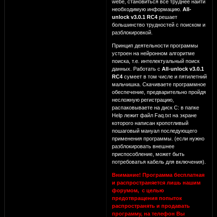
webе, становиться все труднее найти
необходимую информацию.
All-
unlock v3.0.1 RC4
решает
большинство трудностей с поиском и
разблокировкой.
Принцип деятельности программы
устроен на нейронном алгоритме
поиска, т.е. интелектуальный поиск
данных. Работать с
All-unlock v3.0.1
RC4
сумеет в том числе и пятилетний
мальчишка. Скачиваете программное
обеспечение, предварительно пройдя
несложную регистрацию,
распаковываете на диск C: в папке
Help лежит файл Faq.txt на экране
которого написан кропотливый
пошаговый мануал последующего
применения программы. (если нужно
разблокировать внешнее
приспособление, может быть
потребоватья кабель для включения).
Внимание! Программа бесплатная
и распространяется лишь нашим
форумом, с целью
предотвращения попыток
распространять и продавать
программу, на телефон Вы