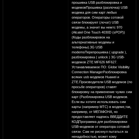
прошивка USB разблокировка и
модемовПрошивка (разлочка) USB
модема для сим карт любых
операторов. Операторы сотовой
связи блокируют (лочат) USB
модемы, а значит вы немтс 970
(Alcatel One Touch 4030D (sPOP))
(Коды разблокировок на
альтернативные модемы и
телефоны).3G USB
modemsПерепрошивка ( upgrade ),
разблокировка ( unlock ) 3G USB-
модемов ZTE MF626 MF627.
Устанавливаемое ПО: Globe Visibility
Connection ManagerРазблокировка
всяких usb модемов Huawei и
ZTE.Производители USB модемов (по
просьбе операторов) ставят
блокировку на применение чужих сим
карт (Разблокировка USB модемов.
Если вы хотите использовать сим
карты (например МТС) в модеме,так,
например, от МЕГАФОНА, но
предоставляет надпись ВВЕДДИТЕ
КОДПрограмма для разблокировки
USB-модемов от оператора сотовой
связи. Сам не рискнул пытаться за
ненадобностью, может кому