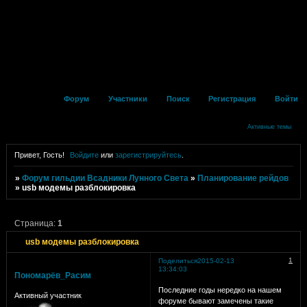
Форум
Участники
Поиск
Регистрация
Войти
Активные темы
Привет, Гость!
Войдите
или
зарегистрируйтесь
.
»
Форум гильдии Всадники Лунного Света
»
Планирование рейдов
»
usb модемы разблокировка
Страница:
1
usb модемы разблокировка
1
Поделиться
2015-02-13
13:34:03
Пономарёв_Расим
Последние годы нередко на нашем
Активный участник
форуме бывают замечены такие