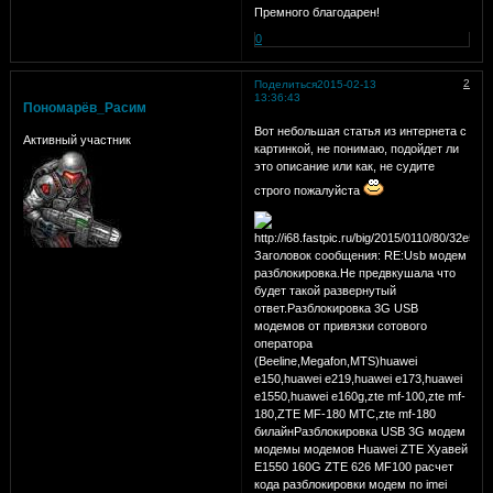
Премного благодарен!
0
2
Поделиться
2015-02-13
13:36:43
Пономарёв_Расим
Вот небольшая статья из интернета с
Активный участник
картинкой, не понимаю, подойдет ли
это описание или как, не судите
строго пожалуйста
Заголовок сообщения: RE:Usb модем
разблокировка.Не предвкушала что
будет такой развернутый
ответ.Разблокировка 3G USB
модемов от привязки сотового
оператора
(Beeline,Megafon,MTS)huawei
e150,huawei e219,huawei e173,huawei
e1550,huawei e160g,zte mf-100,zte mf-
180,ZTE MF-180 МТС,zte mf-180
билайнРазблокировка USB 3G модем
модемы модемов Huawei ZTE Хуавей
E1550 160G ZTE 626 MF100 расчет
кода разблокировки модем по imei